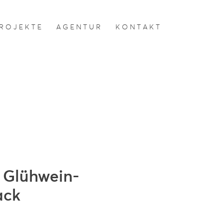
R O J E K T E
A G E N T U R
K O N T A K T
 Glühwein-
ack