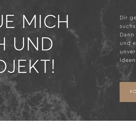
UE MICH
Dir g
suchs
Dann 
H UND
und e
unver
Ideen
OJEKT!
K