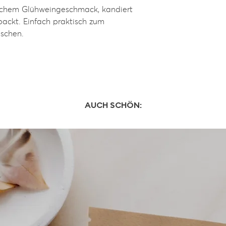
Land versenden könn
schem Glühweingeschmack, kandiert
gesättigte Fettsäure
Versandkosten mitte
davon Zucker: 62 g, 
packt. Einfach praktisch zum
aschen.
Für alle Produkte we
Traditionell hergest
Deutschlands 5,90 E
Mit Liebe verpackt
Ab einem Bestellwer
versenden wir koste
Der Versand erfolgt 
Werktagen.
AUCH SCHÖN: