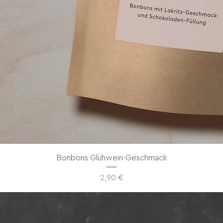
Bonbons Glühwein-Geschmack
Preis
2,90 €