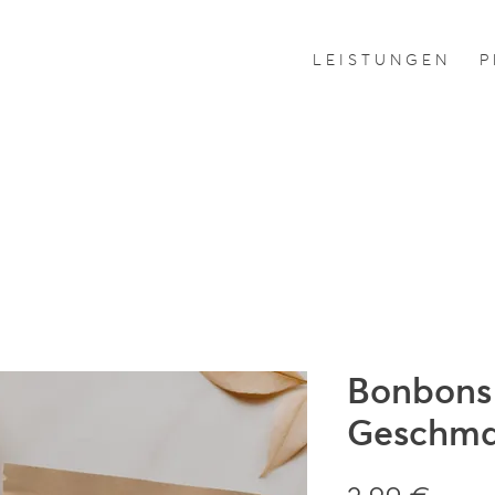
L E I S T U N G E N
P 
Bonbons
Geschm