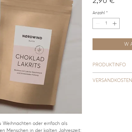
Preis
2,90 €
Anzahl
*
W A
PRODUKTINFO
Inhalt: 50 g
VERSANDKOSTEN
OHNE ALKOHOL
Wir versenden stan
Für den Versand in 
Zutaten: Zucker, Gl
vor der Bestellung p
Säuerungsmittel: Ci
(hej@nordwind.desig
Lebensmittel: Rote-
der Menge und der 
und entsprechendem
 zu Weihnachten oder einfach als
Nährwerttabelle bez
kurzfristig mitteile
en Menschen in der kalten Jahreszeit:
Energie: 1.689 kJ / 3