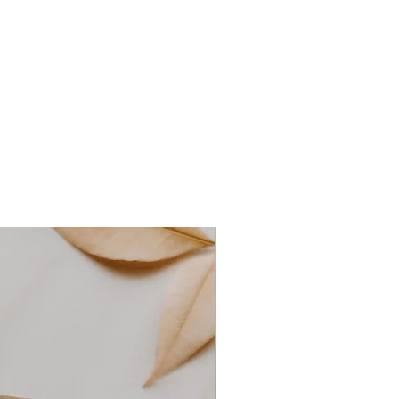
en und Dir ggf. die
n: 0 g, Kohlenhydrate: 98 g,
ilen.
Eiweiß: 0 g, Salz: 0 g
rden für die Lieferung innerhalb
ellt in der JUNG Bonbonfabrik.
uro pro Bestellung berechnet.
 von NORDWIND butik.
t von über 50,00 Euro
nfrei.
in der Regel innerhalb von 1–3